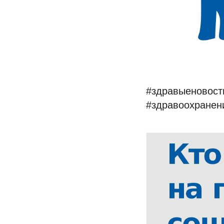
#здравыеновост
#здравоохранен