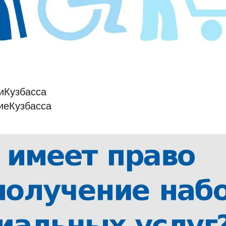
иКузбасса
иеКузбасса