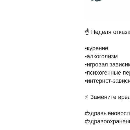
☝️ Неделя отказ
▪️курение
▪️алкоголизм
▪️игровая зависи
▪️психогенные п
▪️интернет-завис
⚡️ Замените вре
#здравыеновост
#здравоохранен