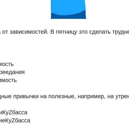
а от зависимостей. В пятницу это сделать трудн
мость
ереедания
имость
дные привычки на полезные, например, на утре
иКуZбасса
иеКуZбасса