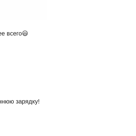
ее всего😃
ннюю зарядку!