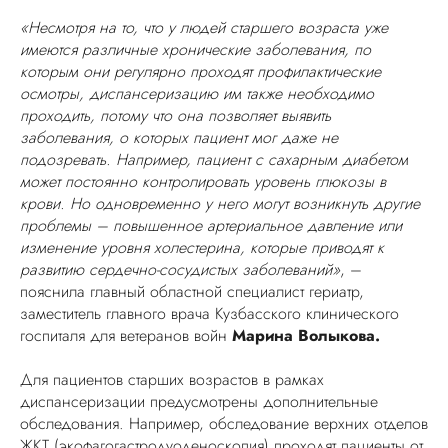
«Несмотря на то, что у людей старшего возраста уже
имеются различные хронические заболевания, по
которым они регулярно проходят профилактические
осмотры, диспансеризацию им также необходимо
проходить, потому что она позволяет выявить
заболевания, о которых пациент мог даже не
подозревать. Например, пациент с сахарным диабетом
может постоянно контролировать уровень глюкозы в
крови. Но одновременно у него могут возникнуть другие
проблемы – повышенное артериальное давление или
изменение уровня холестерина, которые приводят к
развитию сердечно-сосудистых заболеваний»
, –
пояснила главный областной специалист гериатр,
заместитель главного врача Кузбасского клинического
госпиталя для ветеранов войн
Марина Волыкова.
Для пациентов старших возрастов в рамках
диспансеризации предусмотрены дополнительные
обследования. Например, обследование верхних отделов
ЖКТ (экофагогастродуоденоскопия) проходят пациенты от