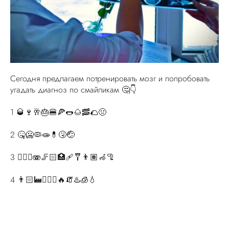
Сегодня предлагаем потренировать мозг и попробовать
угадать диагноз по смайликам 🤔👇
1 🥃🍷🥂🎂🍔🍕🌭🌰🥓🌮🤢
2 🤒🥶🦠🧫💊🤧🤕
3 🏃🏼‍♂️🫨🦵🏻🏥🩹🩼👨🏽‍🦽‍🦿
4 👨🏻‍🏭👷🏼‍♀️🔥🧯♨️🧊💧