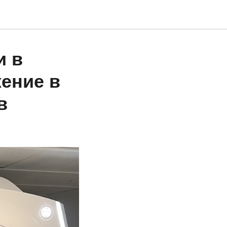
и в
ение в
в