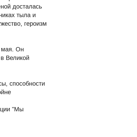
еной досталась
никах тыла и
ужество, героизм
 мая. Он
 в Великой
сы, способности
ойне
кции "Мы