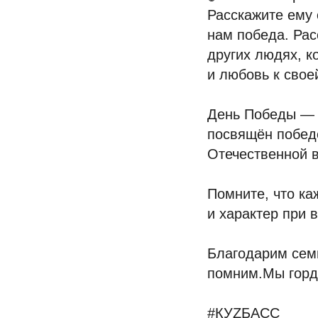
Расскажите ему 
нам победа. Рас
других людях, к
и любовь к свое
День Победы — э
посвящён победе
Отечественной 
Помните, что ка
и характер при 
Благодарим семь
помним.Мы горд
#КУZБАСС